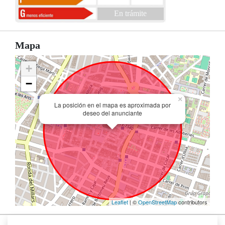
En trámite
Mapa
+
−
×
La posición en el mapa es aproximada por
deseo del anunciante
Leaflet
| ©
OpenStreetMap
contributors