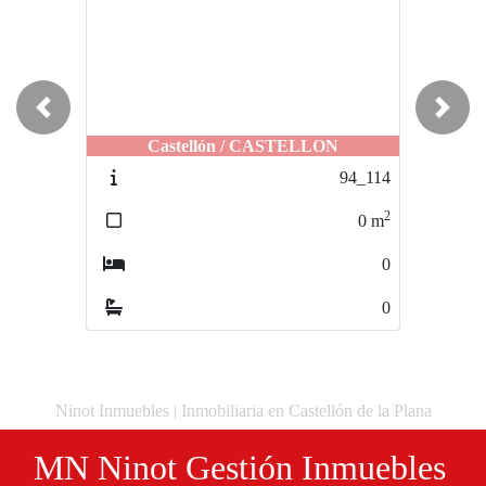
Previous
Next
Castellón / CASTELLON
Castellón / CENTRO
94_114
54
2
2
0
m
55
m
0
3
0
0
Ninot Inmuebles | Inmobiliaria en Castellón de la Plana
MN Ninot Gestión Inmuebles