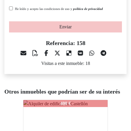
He leído y acepto las condiciones de uso y
política de privacidad
Enviar
Referencia: 158
Visitas a este inmueble: 18
Otros inmuebles que podrían ser de su interés
158
158
1
400 €
800 €