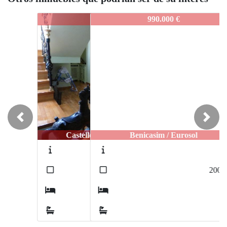
149
990.000 €
Previous
Next
Benicasim / Eurosol
66
2
200
m
4
2