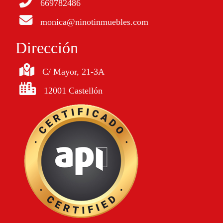
669782486
monica@ninotinmuebles.com
Dirección
C/ Mayor, 21-3A
12001 Castellón